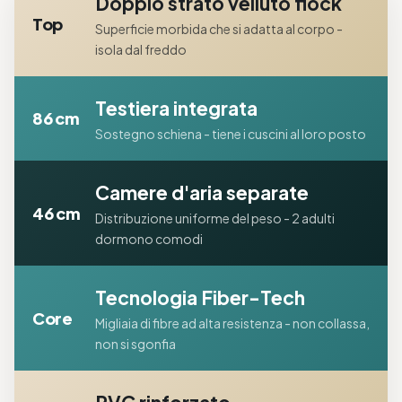
Doppio strato velluto flock
Top
Superficie morbida che si adatta al corpo -
isola dal freddo
Testiera integrata
86 cm
Sostegno schiena - tiene i cuscini al loro posto
Camere d'aria separate
46 cm
Distribuzione uniforme del peso - 2 adulti
dormono comodi
Tecnologia Fiber-Tech
Core
Migliaia di fibre ad alta resistenza - non collassa,
non si sgonfia