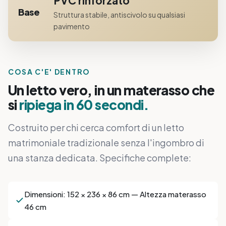
PVC rinforzato
Base
Struttura stabile, antiscivolo su qualsiasi
pavimento
COSA C'E' DENTRO
Un letto vero, in un materasso che
si
ripiega in 60 secondi.
Costruito per chi cerca comfort di un letto
matrimoniale tradizionale senza l'ingombro di
una stanza dedicata. Specifiche complete:
Dimensioni: 152 × 236 × 86 cm — Altezza materasso
46 cm