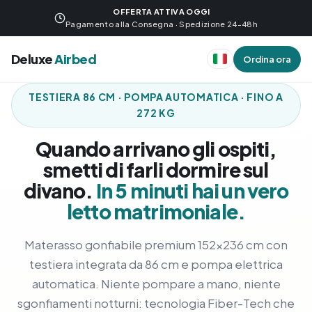
OFFERTA ATTIVA OGGI
Pagamento alla Consegna · Spedizione 24-48h
Deluxe
Airbed
Ordina ora
TESTIERA 86 CM · POMPA AUTOMATICA · FINO A
272 KG
Quando arrivano gli ospiti,
smetti di farli dormire sul
divano.
In 5 minuti hai un vero
letto matrimoniale.
Materasso gonfiabile premium 152×236 cm con
testiera integrata da 86 cm e pompa elettrica
automatica. Niente pompare a mano, niente
sgonfiamenti notturni: tecnologia Fiber-Tech che