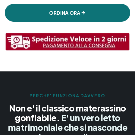
ORDINA ORA
PERCHE' FUNZIONA DAVVERO
Non e' il classico materassino
gonfiabile.
E' un vero letto
matrimoniale che si nasconde